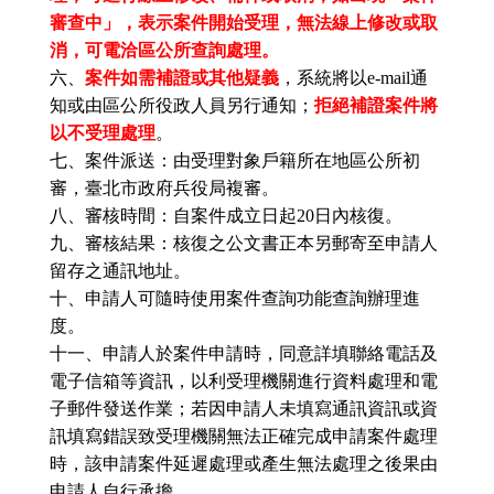
審查中」，表示案件開始受理，無法線上修改或取
消，可電洽區公所查詢處理。
六、
案件如需補證或其他疑義
，系統將以e-mail通
知或由區公所役政人員另行通知；
拒絕補證案件將
以不受理處理
。
七、案件派送：由受理對象戶籍所在地區公所初
審，臺北市政府兵役局複審。
八、審核時間：自案件成立日起20日內核復。
九、審核結果：核復之公文書正本另郵寄至申請人
留存之通訊地址。
十、申請人可隨時使用案件查詢功能查詢辦理進
度。
十一、申請人於案件申請時，同意詳填聯絡電話及
電子信箱等資訊，以利受理機關進行資料處理和電
子郵件發送作業；若因申請人未填寫通訊資訊或資
訊填寫錯誤致受理機關無法正確完成申請案件處理
時，該申請案件延遲處理或產生無法處理之後果由
申請人自行承擔。