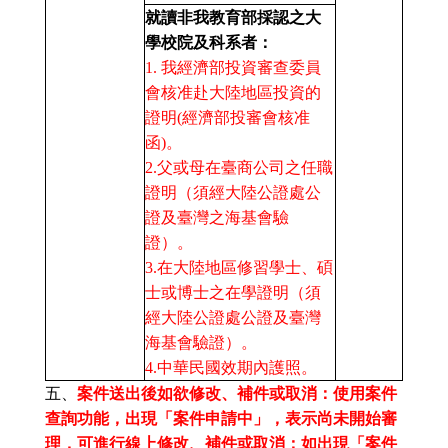
就讀非我教育部採認之大
學校院及科系者：
1. 我經濟部投資審查委員
會核准赴大陸地區投資的
證明(經濟部投審會核准
函)。
2.父或母在臺商公司之任職
證明（須經大陸公證處公
證及臺灣之海基會驗
證）。
3.在大陸地區修習學士、碩
士或博士之在學證明（須
經大陸公證處公證及臺灣
海基會驗證）。
4.中華民國效期內護照。
五、
案件送出後如欲修改、補件或取消：使用案件
查詢功能，出現「案件申請中」，表示尚未開始審
理，可進行線上修改、補件或取消；如出現「案件