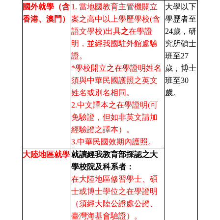
國外就學（含
1. 當地國教育主管機關立
大學以下
香港、澳門）
案之高中以上學歷學校(含
學歷者至
語文學校)出具
之
在學證
24歲，研
明，並經我國駐外館處驗
究所碩士
證。
班至27
*學校開立之在學證明姓名
歲，博士
須與中華⺠國護照之英文
班至30
姓名或別名相同。
歲。
2.中文譯本之在學證明(可
免驗證，但如非英文請加
經驗證之譯本）。
3.中華民國效期內護照。
大陸地區就學
就讀經我教育部採認之大
學校院及科系者：
在大陸地區修習學士、碩
士或博士學位之在學證明
（須經大陸公證處公證、
臺灣海基會驗證）。