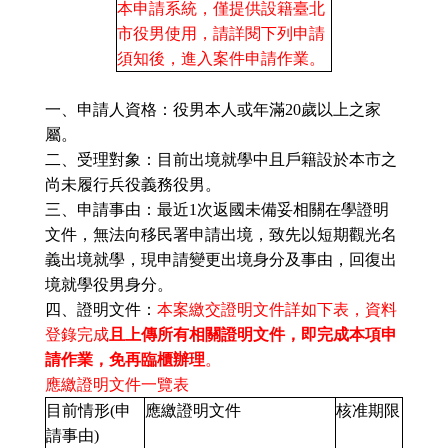
本申請系統，僅提供設籍臺北
市役男使用，請詳閱下列申請
須知後，進入案件申請作業。
一、申請人資格：役男本人或年滿20歲以上之家
屬。
二、受理對象：目前出境就學中且戶籍設於本市之
尚未履行兵役義務役男。
三、申請事由：最近1次返國未備妥相關在學證明
文件，無法向移民署申請出境，致先以短期觀光名
義出境就學，現申請變更出境身分及事由，回復出
境就學役男身分。
四、證明文件：
本案繳交證明文件詳如下表，資料
登錄完成
且上傳所有相關證明文件，即完成本項申
請作業，免再臨櫃辦理
。
應繳證明文件一覽表
目前情形(申
應繳證明文件
核准期限
請事由)