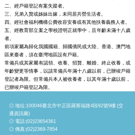
二、經戶籍登記有案失蹤者。
三、兄弟入贅或姊妹出嫁，未同居共營生活者。
四、經社會福利機構公費收容安養或有其他扶養義務人者。
五、經教育部立案之學校證明正就學中，且年齡未滿十八歲
者。
前項家屬為歸化我國國籍、歸國僑民或大陸、香港、澳門地
區來臺者，須在臺灣地區設有戶籍。
常備兵或其家屬有認領、收養、招贅、離婚、終止收養，或
年齡變更等情事，以該常備兵年滿十八歲以前，已辦竣戶籍
登記者為限。但常備兵本人被收養者，以其年滿十歲以前，
已辦竣戶籍登記為限。
◎ 地址:
100046臺北市中正區羅斯福路4段92號9樓 (交
通資訊圖)
◎ 電話:
(02)23654361
◎ 傳真:
(02)2369-7854