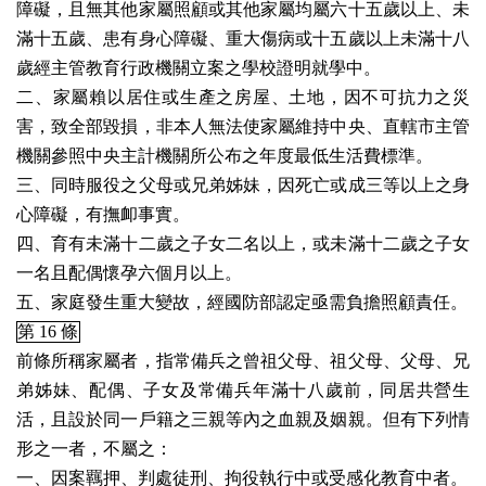
障礙，且無其他家屬照顧或其他家屬均屬六十五歲以上、未
滿十五歲、患有身心障礙、重大傷病或十五歲以上未滿十八
歲經主管教育行政機關立案之學校證明就學中。
二、家屬賴以居住或生產之房屋、土地，因不可抗力之災
害，致全部毀損，非本人無法使家屬維持中央、直轄市主管
機關參照中央主計機關所公布之年度最低生活費標準。
三、同時服役之父母或兄弟姊妹，因死亡或成三等以上之身
心障礙，有撫卹事實。
四、育有未滿十二歲之子女二名以上，或未滿十二歲之子女
一名且配偶懷孕六個月以上。
五、家庭發生重大變故，經國防部認定亟需負擔照顧責任。
第 16 條
前條所稱家屬者，指常備兵之曾祖父母、祖父母、父母、兄
弟姊妹、配偶、子女及常備兵年滿十八歲前，同居共營生
活，且設於同一戶籍之三親等內之血親及姻親。但有下列情
形之一者，不屬之：
一、因案羈押、判處徒刑、拘役執行中或受感化教育中者。